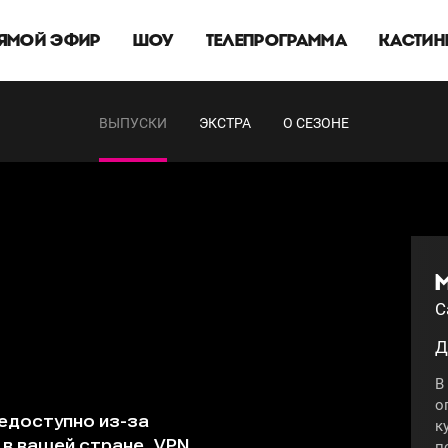
ЯМОЙ ЭФИР
ШОУ
ТЕЛЕПРОГРАММА
КАСТИН
ВЫПУСКИ
ЭКСТРА
О СЕЗОНЕ
С
Д
В
о
к
п