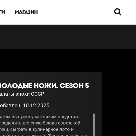
ГИ
МАГАЗИН
МОЛОДЫЕ НОЖИ. СЕЗОН 5
алаты эпохи СССР
обавлен: 10.12.2025
 этом выпуске участникам предстоит
пределить вслепую блюда советской
ухни, сыграть в кулинарное лото и
оработать с капустой. Финальные блюда