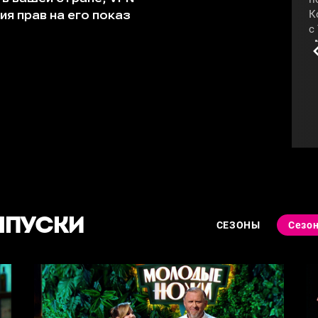
К
с
«
#
ЫПУСКИ
СЕЗОНЫ
Сезон