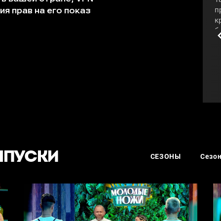
п
к
б
В
о
з
с
п
#
ЫПУСКИ
СЕЗОНЫ
Сезон