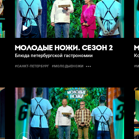
МОЛОДЫЕ НОЖИ. СЕЗОН 2
М
Блюда петербургской гастрономии
К
#САНКТ-ПЕТЕРБУРГ
#МОЛОДЫЕНОЖИ
#