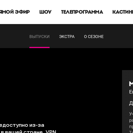
ЯМОЙ ЭФИР
ШОУ
ТЕЛЕПРОГРАММА
КАСТИН
ВЫПУСКИ
ЭКСТРА
О СЕЗОНЕ
Е
Д
У
р
п
Т