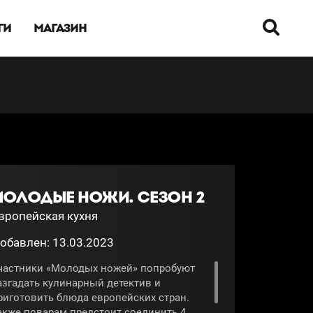
ГИ
МАГАЗИН
МОЛОДЫЕ НОЖИ. СЕЗОН 2
вропейская кухня
обавлен: 13.03.2023
частники «Молодых ножей» попробуют
азгадать кулинарный детектив и
риготовить блюда европейских стран.
акже поварам предстоит соединить 4